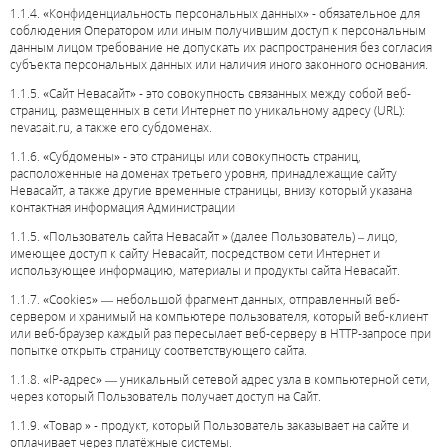
1.1.4. «Конфиденциальность персональных данных» - обязательное для
соблюдения Оператором или иным получившим доступ к персональным
данным лицом требование не допускать их распространения без согласия
субъекта персональных данных или наличия иного законного основания.
1.1.5. «Сайт
Невасайт
» - это совокупность связанных между собой веб-
страниц, размещенных в сети Интернет по уникальному адресу (URL):
nevasait.ru
, а также его субдоменах.
1.1.6. «Субдомены» - это страницы или совокупность страниц,
расположенные на доменах третьего уровня, принадлежащие сайту
Невасайт, а также другие временные страницы, внизу который указана
контактная информация Администрации
1.1.5. «Пользователь сайта
Невасайт
» (далее Пользователь) – лицо,
имеющее доступ к сайту
Невасайт
, посредством сети Интернет и
использующее информацию, материалы и продукты сайта
Невасайт
.
1.1.7. «Cookies» — небольшой фрагмент данных, отправленный веб-
сервером и хранимый на компьютере пользователя, который веб-клиент
или веб-браузер каждый раз пересылает веб-серверу в HTTP-запросе при
попытке открыть страницу соответствующего сайта.
1.1.8. «IP-адрес» — уникальный сетевой адрес узла в компьютерной сети,
через который Пользователь получает доступ на Сайт.
1.1.9. «Товар » - продукт, который Пользователь заказывает на сайте и
оплачивает через платёжные системы.