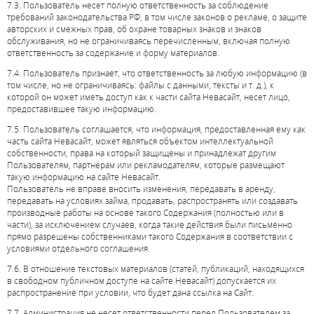
7.3. Пользователь несет полную ответственность за соблюдение
требований законодательства РФ, в том числе законов о рекламе, о защите
авторских и смежных прав, об охране товарных знаков и знаков
обслуживания, но не ограничиваясь перечисленным, включая полную
ответственность за содержание и форму материалов.
7.4. Пользователь признает, что ответственность за любую информацию (в
том числе, но не ограничиваясь: файлы с данными, тексты и т. д.), к
которой он может иметь доступ как к части сайта Невасайт, несет лицо,
предоставившее такую информацию.
7.5. Пользователь соглашается, что информация, предоставленная ему как
часть сайта Невасайт, может являться объектом интеллектуальной
собственности, права на который защищены и принадлежат другим
Пользователям, партнерам или рекламодателям, которые размещают
такую информацию на сайте Невасайт.
Пользователь не вправе вносить изменения, передавать в аренду,
передавать на условиях займа, продавать, распространять или создавать
производные работы на основе такого Содержания (полностью или в
части), за исключением случаев, когда такие действия были письменно
прямо разрешены собственниками такого Содержания в соответствии с
условиями отдельного соглашения.
7.6. В отношение текстовых материалов (статей, публикаций, находящихся
в свободном публичном доступе на сайте Невасайт) допускается их
распространение при условии, что будет дана ссылка на Сайт.
7.7. Администрация не несет ответственности перед Пользователем за