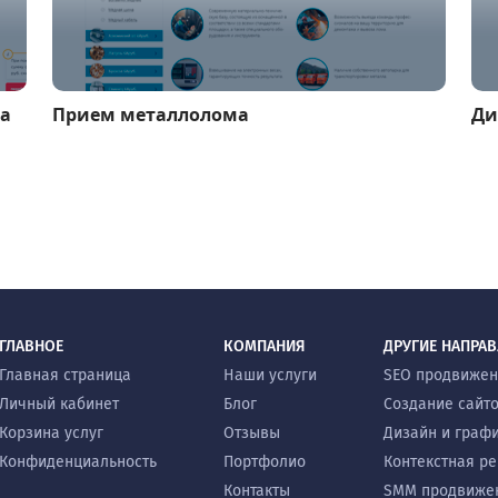
ца
Прием металлолома
Ди
ГЛАВНОЕ
КОМПАНИЯ
ДРУГИЕ НАПРА
Главная страница
Наши услуги
SEO продвиже
Личный кабинет
Блог
Создание сайт
Корзина услуг
Отзывы
Дизайн и граф
Конфиденциальность
Портфолио
Контекстная р
Контакты
SMM продвиже