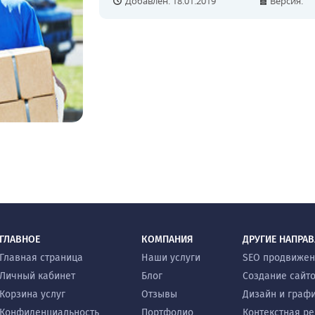
Добавлен: 18.01.2019
Версия:
ГЛАВНОЕ
КОМПАНИЯ
ДРУГИЕ НАПРА
Главная страница
Наши услуги
SEO продвиже
Личный кабинет
Блог
Создание сайт
Корзина услуг
Отзывы
Дизайн и граф
Конфиденциальность
Портфолио
Контекстная р